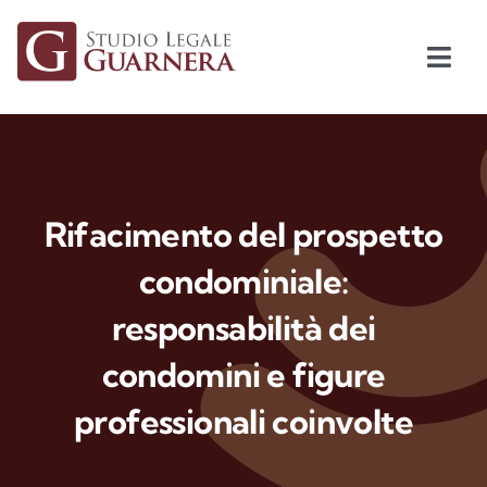
Skip
to
content
Togg
Navi
Home
Lo Studio
Rifacimento del prospetto
Aree di attività
condominiale:
responsabilità dei
Amministrazione condominiale
condomini e figure
Vision
professionali coinvolte
News